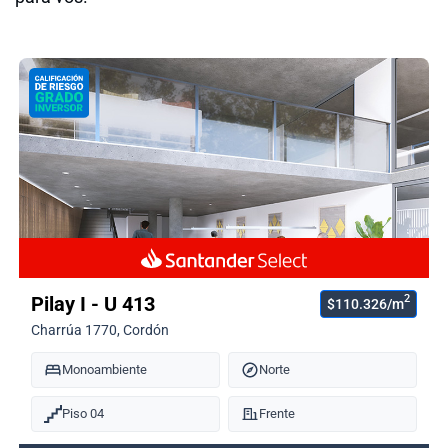
2
Pilay I - U 413
$110.326/m
Charrúa 1770, Cordón
Monoambiente
Norte
Piso 04
Frente