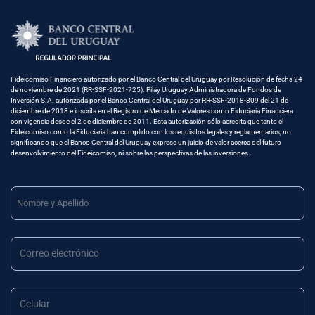
Fideicomiso Financiero autorizado por el Banco Central del Uruguay por Resolución de fecha 24
de noviembre de 2021 (RR-SSF-2021-725). Pilay Uruguay Administradora de Fondos de
Inversión S.A. autorizada por el Banco Central del Uruguay por RR-SSF-2018-809 del 21 de
diciembre de 2018 e inscrita en el Registro de Mercado de Valores como Fiduciaria Financiera
con vigencia desde el 2 de diciembre de 2011. Esta autorización sólo acredita que tanto el
Fideicomiso como la Fiduciaria han cumplido con los requisitos legales y reglamentarios, no
significando que el Banco Central del Uruguay exprese un juicio de valor acerca del futuro
desenvolvimiento del Fideicomiso, ni sobre las perspectivas de las inversiones.