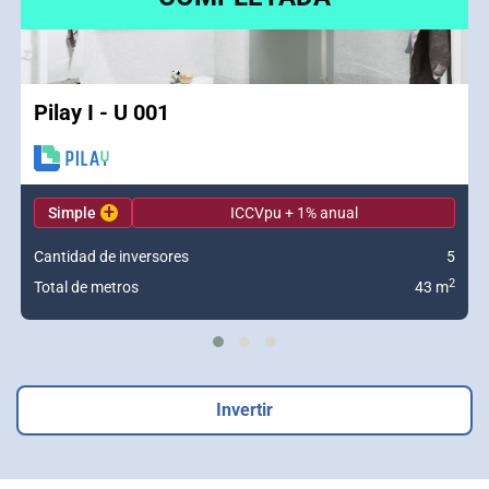
Pilay I - U 001
+
Simple
ICCVpu + 1% anual
Cantidad de inversores
5
2
Total de metros
43 m
Invertir