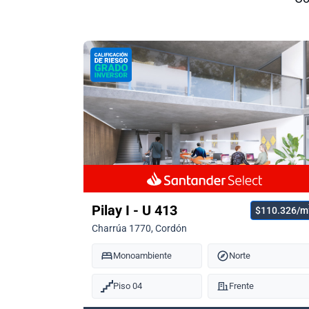
Pilay I - U 413
$110.326/m
Charrúa 1770, Cordón
Monoambiente
Norte
Piso 04
Frente