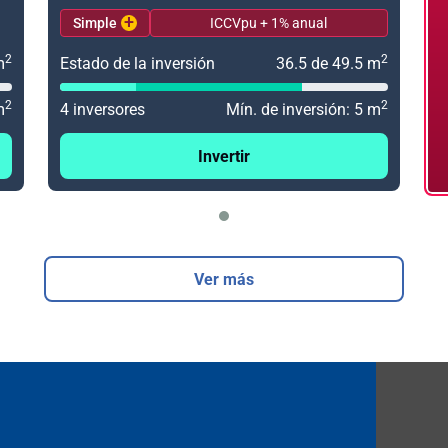
+
Simple
ICCVpu + 1% anual
2
2
m
Estado de la inversión
36.5 de 49.5 m
2
2
m
4 inversores
Mín. de inversión: 5 m
Invertir
Ver más