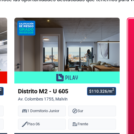
2
2
Distrito M2 - U 605
$110.326/m
Av. Colombes 1755, Malvín
1 Dormitorio Junior
Sur
Piso 06
Frente