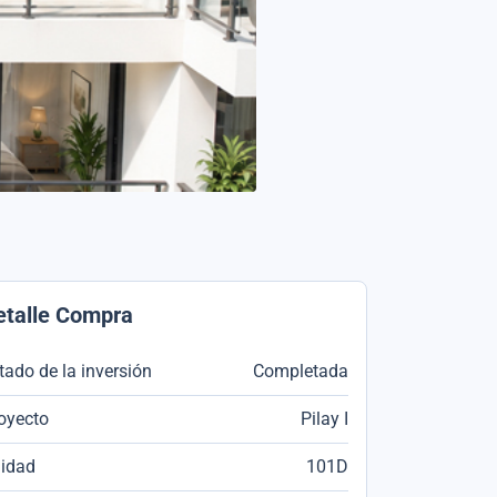
etalle Compra
tado de la inversión
Completada
oyecto
Pilay I
idad
101D