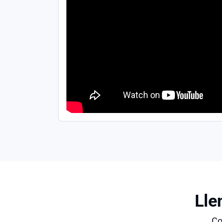
Lle
Co