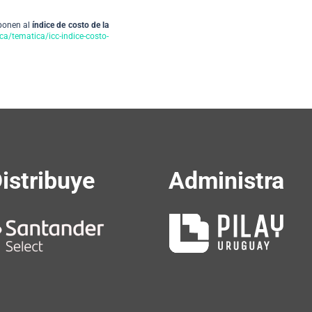
mponen al
índice de costo de la
ca/tematica/icc-indice-costo-
istribuye
Administra