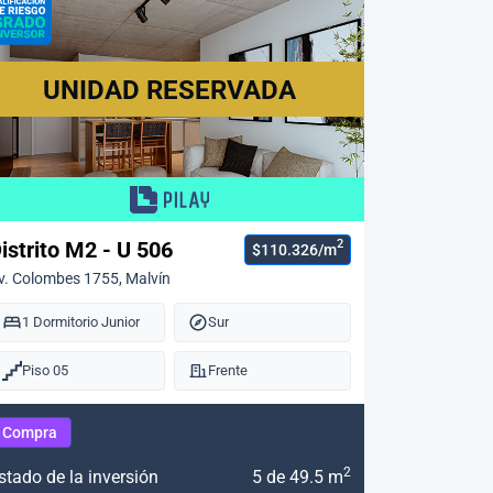
UNIDAD RESERVADA
2
istrito M2 - U 506
$110.326/m
v. Colombes 1755, Malvín
1 Dormitorio Junior
Sur
Piso 05
Frente
Compra
2
stado de la inversión
5 de 49.5 m