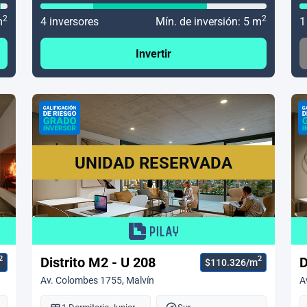
2
2
m
4 inversores
Mín. de inversión: 5 m
1
Invertir
UNIDAD RESERVADA
2
2
Distrito M2 - U 208
D
$110.326/m
Av. Colombes 1755, Malvín
A