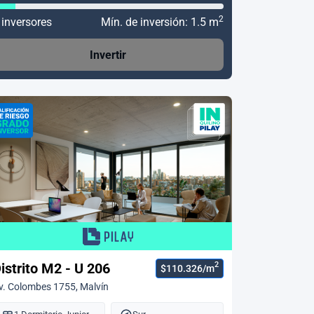
2
 inversores
Mín. de inversión: 1.5 m
Invertir
2
istrito M2 - U 206
$110.326/m
v. Colombes 1755, Malvín